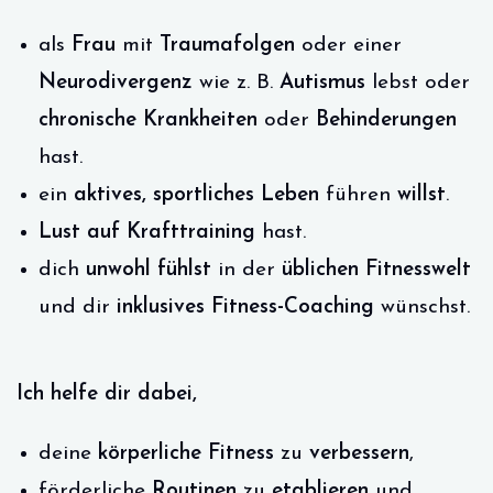
als
Frau
mit
Traumafolgen
oder einer
Neurodivergenz
wie z. B.
Autismus
lebst oder
chronische Krankheiten
oder
Behinderungen
hast.
ein
aktives, sportliches Leben
führen
willst
.
Lust auf Krafttraining
hast.
dich
unwohl fühlst
in der
üblichen Fitnesswelt
und dir
inklusives Fitness-Coaching
wünschst.
Ich helfe dir dabei,
deine
körperliche Fitness
zu
verbessern
,
förderliche
Routinen
zu
etablieren
und